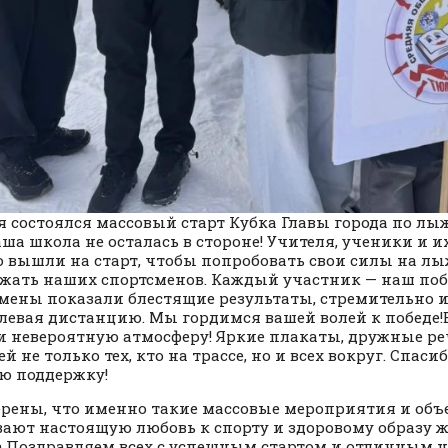
я состоялся массовый старт Кубка Главы города по л
Наша школа не осталась в стороне! Учителя, ученики и и
 вышли на старт, чтобы попробовать свои силы на л
жать наших спортсменов. Каждый участник — наш поб
мены показали блестящие результаты, стремительно и
левая дистанцию. Мы гордимся вашей волей к победе
и невероятную атмосферу! Яркие плакаты, дружные р
й не только тех, кто на трассе, но и всех вокруг. Спаси
ю поддержку!
рены, что именно такие массовые мероприятия и объ
ают настоящую любовь к спорту и здоровому образу ж
а.Поздравляем всех с успешным стартом и отличным н