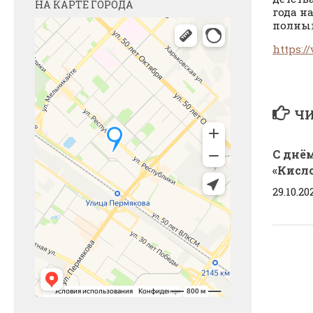
НА КАРТЕ ГОРОДА
года н
полным
https:/
ЧИ
С днё
«Кисло
29.10.20