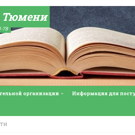
а Тюмени
3-78
ательной организации
Информация для пос
СТИ