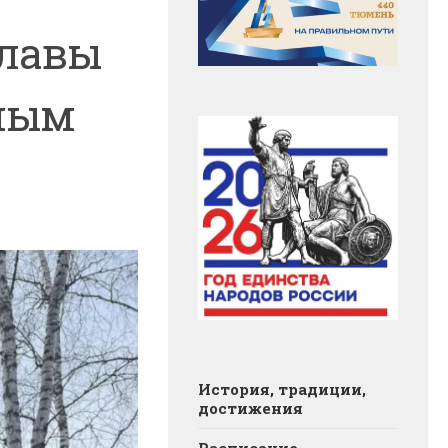
Главы
ным
История, традиции,
достижения