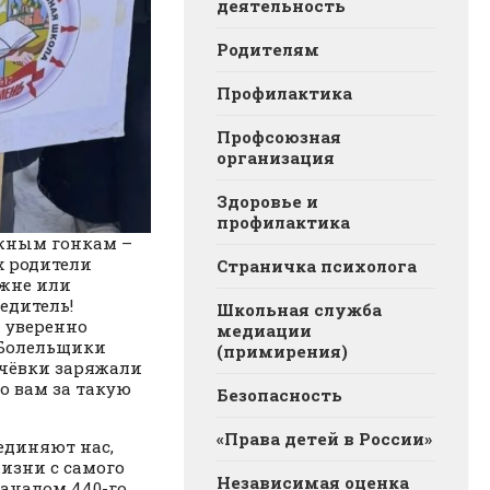
деятельность
Родителям
Профилактика
Профсоюзная
организация
Здоровье и
профилактика
ыжным гонкам –
х родители
Страничка психолога
ыжне или
едитель!
Школьная служба
 уверенно
медиации
!Болельщики
(примирения)
ечёвки заряжали
бо вам за такую
Безопасность
«Права детей в России»
единяют нас,
изни с самого
Независимая оценка
ачалом 440-го