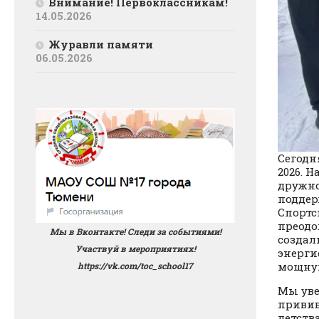
Внимание! Первоклассникам!
14.05.2026
Журавли памяти
06.05.2026
Сегодн
2026. 
дружно
поддер
Спортс
преодо
Мы в Вконтакте! Следи за событиями!
создал
Участвуй в мероприятиях!
энергие
мощну
https://vk.com/toc_school17
Мы уве
привив
детств