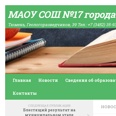
Skip to content
МАОУ СОШ №17 город
Тюмень, Геологоразведчиков, 39 Тел.: +7 (3452) 35-9
Главная
Новости
Сведения об образов
Контакты
СЛЕДУЮЩАЯ ПУБЛИКАЦИЯ
НОВО
Блестящий результат на
муниципальном этапе