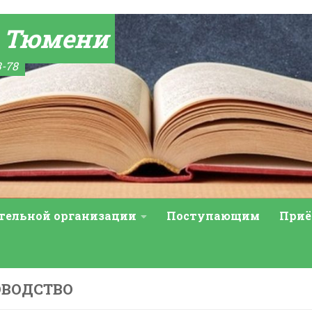
а Тюмени
3-78
ательной организации
Поступающим
Приё
ОВОДСТВО