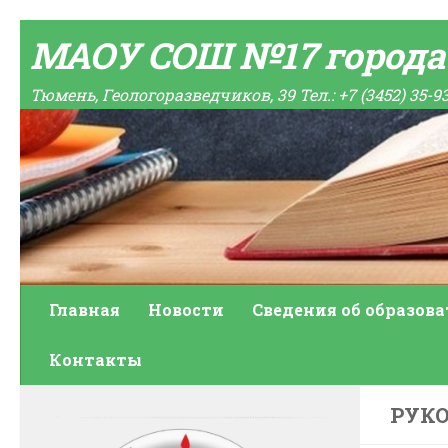
Skip to content
МАОУ СОШ №17 город
Тюмень, Геологоразведчиков, 39 Тел.: +7 (3452) 35-9
Главная
Новости
Сведения об образов
Контакты
РУК