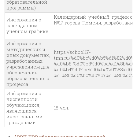
образовательной
программы)
Календарный учебный график со
Информация о
№17 города Тюмени, разработанн
календарном
учебном графике
Информация о
методических и
https://school17-
иных документах,
tmn.ru/%d0%bc%d0%b5%d1%82%d0%
разработанных
%d0%b8-%d0%b8%d0%bd%d1%8b%d0%
учреждением для
%d0%b4%d0%be%d0%ba%d1%83%d0%b
обеспечения
%d1%80%d0%b0%d0%b7%d1%80%d0%b
образовательного
процесса
Информация о
численности
обучающихся,
18 чел.
являющихся
иностранными
гражданами
АООП НОО обучающихся с задержкой