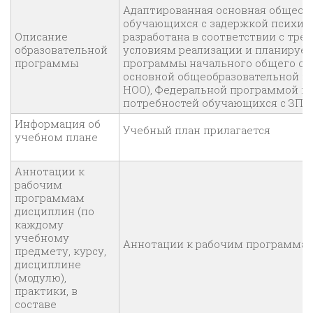
Адаптированная основная общеоб
обучающихся с задержкой психиче
Описание
разработана в соответствии с тр
образовательной
условиям реализации и планируе
программы
программы начального общего об
основной общеобразовательной п
НОО), Федеральной программой в
потребностей обучающихся с ЗПР 
Информация об
Учебный план прилагается
учебном плане
Аннотации к
рабочим
программам
дисциплин (по
каждому
учебному
Аннотации к рабочим программам
предмету, курсу,
дисциплине
(модулю),
практики, в
составе