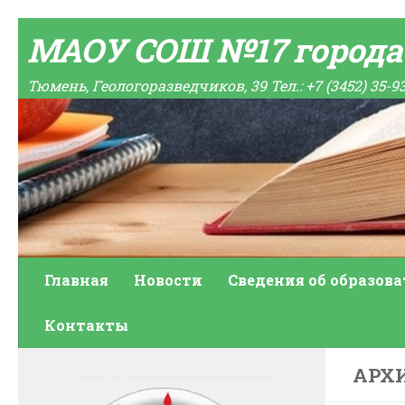
Skip to content
МАОУ СОШ №17 город
Тюмень, Геологоразведчиков, 39 Тел.: +7 (3452) 35-9
Главная
Новости
Сведения об образов
Контакты
АРХ