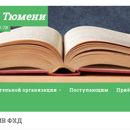
а Тюмени
3-78
ательной организации
Поступающим
Приё
ИВ ФХД