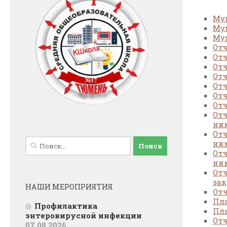
Мун
Мун
Мун
Отч
Отч
Отч
Отч
Отч
Отч
Отч
Отч
ним
Отч
Найти:
ним
Отч
ним
Отч
зак
НАШИ МЕРОПРИЯТИЯ
Отч
Пла
Профилактика
Пла
энтеровирусной инфекции
Отч
07.08.2026