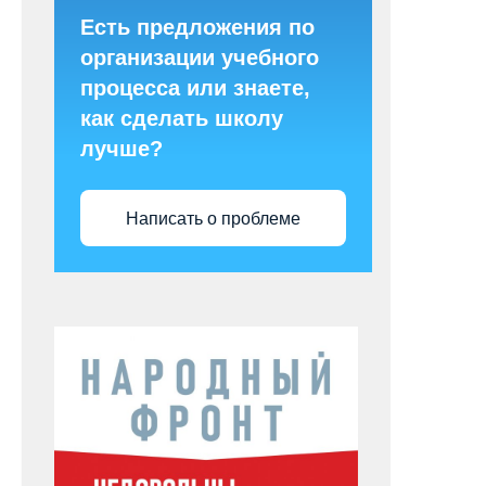
Есть предложения по
организации учебного
процесса или знаете,
как сделать школу
лучше?
Написать о проблеме