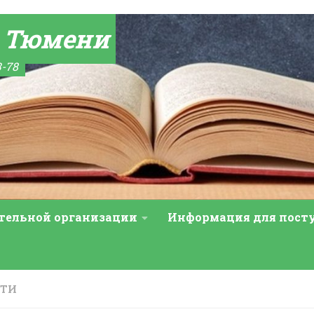
а Тюмени
3-78
ательной организации
Информация для пос
СТИ