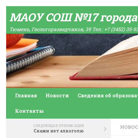
Skip to content
МАОУ СОШ №17 город
Тюмень, Геологоразведчиков, 39 Тел.: +7 (3452) 35-9
Главная
Новости
Сведения об образов
Контакты
СЛЕДУЮЩАЯ ПУБЛИКАЦИЯ
НОВО
Скажи нет алкоголю