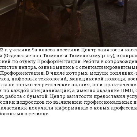
2022 г. ученики 9а класса посетили Центр занятости нас
 (Отделение по г.Тюмени и Тюменскому р-ну), с сопро
сией по отделу Профориентации. Ребята в сопровожде
листов центра, ознакомились с специализированны
 Профориентации. В числе которых, модули топливно-
кса, цифровых технологий, медицинской помощи, вое
ли не только теоретические знания, но и практическ
 по каждой специализации, а именно оказание ПМП, 
, работа с бумагой. Центр занятости предоставил усл
стики подростков по выявлению профессиональных п
классники получили информацию о новых профессия
бованных в регионе.