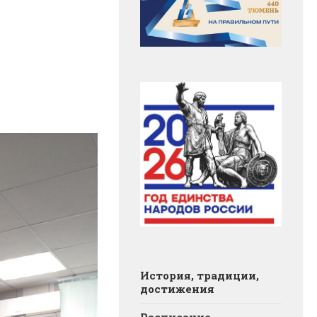
История, традиции,
достижения