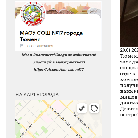
20.01.
Мы в Вконтакте! Следи за событиями!
Тюмени
экскур
Участвуй в мероприятиях!
специа
https://vk.com/toc_school17
отдела
компле
получи
навыки
НА КАРТЕ ГОРОДА
мишени
диагно
Девяти
востре