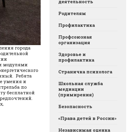
деятельность
Родителям
Профилактика
Профсоюзная
организация
еления города
водительной
Здоровье и
нии
профилактика
ми модулями
энергетического
Страничка психолога
нный. Ребята
ие умения и
Школьная служба
стрельба по
медиации
угу бесплатной
(примирения)
редпочтений.
х,
Безопасность
«Права детей в России»
Независимая оценка